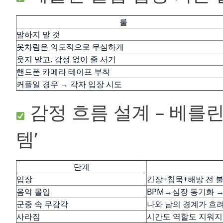
룰
말하지 말 것
옷차림은 의도적으로 무심하게
웃지 말고, 감정 없이 줄 서기
핸드폰 카메라 테이프 부착
커플일 경우 → 각자 입장 시도
감정 흐름 설계 – 베를린
템’
단계
입장
긴장+침묵+해방 전 
음악 몰입
BPM→심장 동기화 →
군중 속 무감각
나와 남의 경계가 흐
사라짐
시간도 역할도 지워지