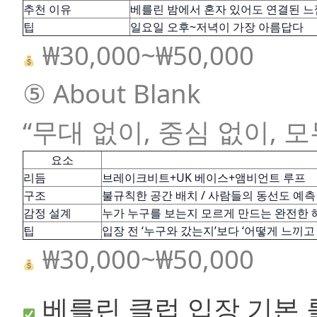
추천 이유
베를린 밤에서 혼자 있어도 연결된 느
팁
일요일 오후~저녁이 가장 아름답다
₩30,000~₩50,000
⑤ About Blank
“무대 없이, 중심 없이,
요소
리듬
브레이크비트+UK 베이스+앰비언트 루프
구조
불규칙한 공간 배치 / 사람들의 동선도 예측
감정 설계
누가 누구를 보는지 모르게 만드는 완전한 
팁
입장 전 ‘누구와 갔는지’보다 ‘어떻게 느끼고
₩30,000~₩50,000
베를린 클럽 입장 기본 룰