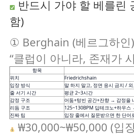
반드시 가야 할 베를린 
함)
① Berghain (베르그하인
“클럽이 아니라, 존재가 
항목
위치
Friedrichshain
입장 방식
말 하지 말고, 정면 응시 금지 / 
줄 서기 시간
평균 2~3시간
감정 구조
어둠+텅빈 공간+잔향 → 감정을 
리듬 구조
125~130BPM 딥테크노+하우스 
진짜 팁
입장 줄에서 질문받으면 한 단어
₩30,000~₩50,000 (