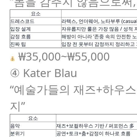
“몸을 감추지 않음으로써,
요소
드레스코드
라텍스, 언더웨어, 노타부루 (casua
입장 설계
자유롭지만 룰은 가장 많음 / 성적 
감정 흐름
해방이 아니라 ‘존중 속의 안전한 노
진짜 팁
입장 전 옷부터 감정까지 정리하고 
₩35,000~₩55,000
④ Kater Blau
“예술가들의 재즈+하우스
지”
요소
음악
재즈+보컬하우스 기반 / 퍼포먼스 多
분위기
공연+토크+춤+감정이 하나로 흐름