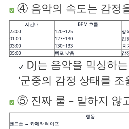
④ 음악의 속도는 감정
시간대
BPM 흐름
23:00
120~125
정
01:00
127~130
입
03:00
130~133
‘자
05:00
템포 낮춤
감정
DJ는 음악을 믹싱하는
‘군중의 감정 상태를 조
⑤ 진짜 룰 – 말하지 않
행동
핸드폰 → 카메라 테이프