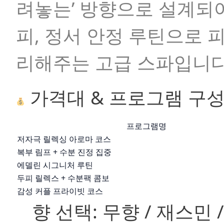
려놓는’ 방향으로 설계되
피
,
정서 안정 루틴
으로 
리해주는 고급 스파입니다
가격대 & 프로그램 구
프로그램명
저자극 릴렉싱 아로마 코스
복부 림프 + 수분 진정 집중
에델린 시그니처 루틴
두피 릴렉스 + 수분팩 콤보
감성 커플 프라이빗 코스
향 선택:
무향 / 재스민 