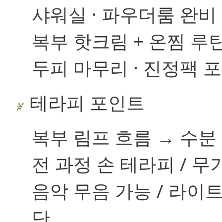
샤워실 · 파우더룸 완비 
복부 핫크림 + 온찜 루
두피 마무리 · 진정팩 
테라피 포인트
복부 림프 흐름 → 수분
전 과정
손 테라피
/ 무기
음악 무음 가능 / 라이트
단