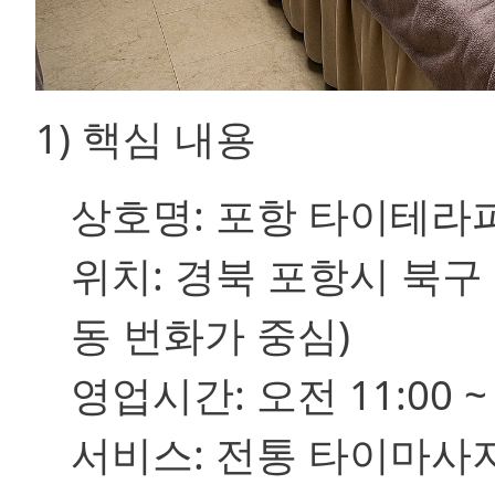
1) 핵심 내용
상호명:
포항 타이테라피 (P
위치:
경북 포항시 북구 두
동 번화가 중심)
영업시간:
오전 11:00 
서비스:
전통 타이마사지,