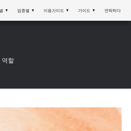
별
▼
업종별
▼
이용가이드
▼
가이드
▼
연락하다
 역할