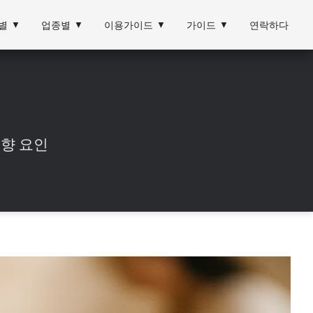
별
▼
업종별
▼
이용가이드
▼
가이드
▼
연락하다
영향 요인