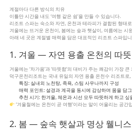
계절마다 다른 방식의 치유
이틀만 시간을 내도 ‘여행 같은 쉼’을 만들 수 있습니다.
리조트 스파는 숙소와 자연, 온천과 테라피가 결합된 형태로
겨울에는 뜨거운 온천이, 봄에는 숲과 햇살이, 여름에는 시원
아래 네 곳은 계절별 매력을 담은 대표적인 리조트 스파입니
1. 겨울 — 자연 용출 온천의 따
겨울에는 ‘차가움’과 ‘따뜻함’의 대비가 주는 쾌감이 가장 큰
덕구온천리조트는 국내 유일의 자연 용출 온천수 리조트로, 
특징:
실내외 노천탕, 족욕, 스팀 사우나까지 구성
매력 포인트:
설경과 계곡을 동시에 감상하며 몸을 담그
추천 시기:
한겨울, 체온과 시선 모두 따뜻하게 하고 싶
‘겨울철에는 온천이 곧 여행’이라는 말이 어울리는 공간
2. 봄 — 숲속 햇살과 명상 웰니