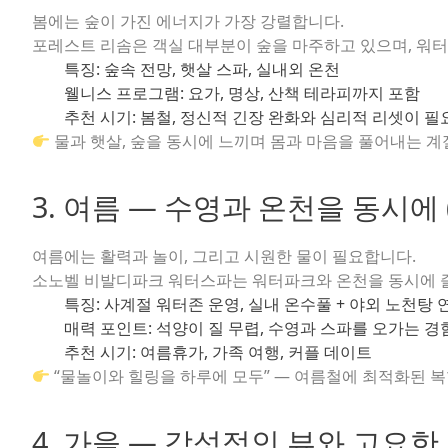
봄에는 숲이 가진 에너지가 가장 강렬합니다.
포레스트 리솜은 객실 대부분이 숲을 마주하고 있으며, 워터
특징:
숲속 전망, 햇살 스파, 실내외 온천
웰니스 프로그램:
요가, 명상, 산책 테라피까지 포함
추천 시기:
봄철, 정신적 긴장 완화와 심리적 리셋이 필
물과 햇살, 숲을 동시에 느끼며 몸과 마음을 풀어내는 
3. 여름 — 수영과 온천을 동시
여름에는 활력과 놀이, 그리고 시원한 물이 필요합니다.
소노벨 비발디파크 워터스파는 워터파크와 온천을 동시에 즐
특징:
사계절 워터존 운영, 실내 온수풀 + 야외 노천탕 
매력 포인트:
석양이 질 무렵, 수영과 스파를 오가는 경
추천 시기:
여름휴가, 가족 여행, 커플 데이트
“물놀이와 힐링을 하루에 모두” — 여름철에 최적화된 
4. 가을 — 감성적인 뷰와 고요한 