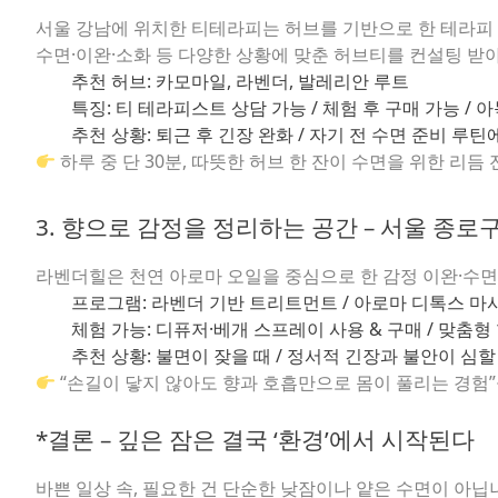
서울 강남에 위치한 티테라피는 허브를 기반으로 한 테라피
수면·이완·소화 등 다양한 상황에 맞춘 허브티를 컨설팅 받아
추천 허브:
카모마일, 라벤더, 발레리안 루트
특징:
티 테라피스트 상담 가능 / 체험 후 구매 가능 / 
추천 상황:
퇴근 후 긴장 완화 / 자기 전 수면 준비 루
하루 중 단 30분, 따뜻한 허브 한 잔이 수면을 위한 리듬
3. 향으로 감정을 정리하는 공간 – 서울 종
라벤더힐은 천연 아로마 오일을 중심으로 한 감정 이완·수면
프로그램:
라벤더 기반 트리트먼트 / 아로마 디톡스 마사
체험 가능:
디퓨저·베개 스프레이 사용 & 구매 / 맞춤형
추천 상황:
불면이 잦을 때 / 정서적 긴장과 불안이 심할 
“손길이 닿지 않아도 향과 호흡만으로 몸이 풀리는 경험
*결론 – 깊은 잠은 결국 ‘환경’에서 시작된다
바쁜 일상 속, 필요한 건 단순한 낮잠이나 얕은 수면이 아닙