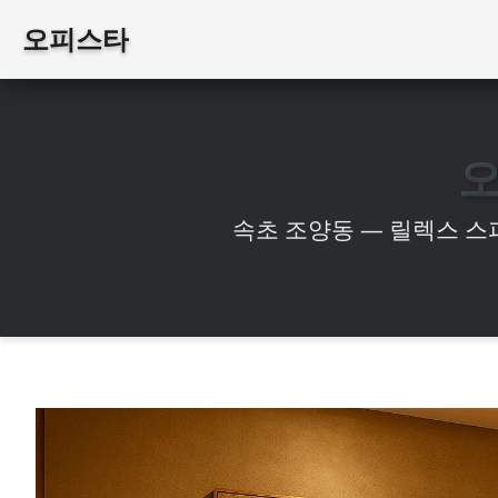
오피스타
속초 조양동 — 릴렉스 스파 & 