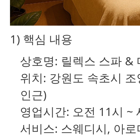
1) 핵심 내용
상호명:
릴렉스 스파 & 마사
위치:
강원도 속초시 조
인근)
영업시간:
오전 11시 ~
서비스:
스웨디시, 아로