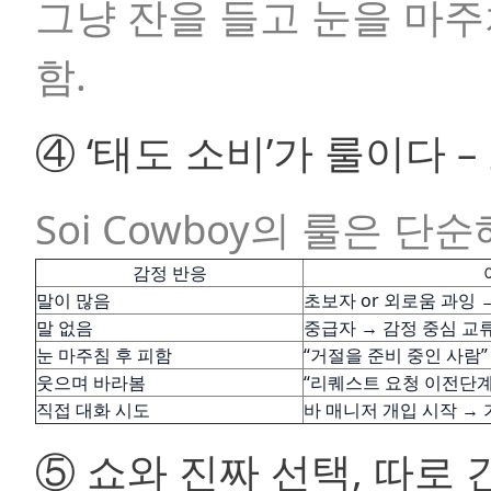
그냥 잔을 들고 눈을 마주
함.
④ ‘태도 소비’가 룰이다 –
Soi Cowboy의 룰은 
감정 반응
말이 많음
초보자 or 외로움 과잉 
말 없음
중급자 → 감정 중심 교
눈 마주침 후 피함
“거절을 준비 중인 사람”
웃으며 바라봄
“리퀘스트 요청 이전단계
직접 대화 시도
바 매니저 개입 시작 →
⑤ 쇼와 진짜 선택, 따로 