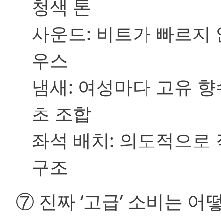
청색 톤
사운드:
비트가 빠르지 않
우스
냄새:
여성마다 고유 향수
초 조합
좌석 배치:
의도적으로 직
구조
⑦ 진짜 ‘고급’ 소비는 